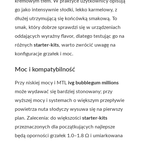
kremowym tłem. W praktyce użytkownicy opisują
go jako intensywnie słodki, lekko karmelowy, z
dłużej utrzymującą się końcówką smakową. To
smak, który dobrze sprawdzi się w urządzeniach
oddających wyraźny flavor, dlatego testując go na
różnych
starter-kits
, warto zwrócić uwagę na
konfiguracje grzałek i moc.
Moc i kompatybilność
Przy niskiej mocy i MTL
ivg bubblegum millions
może wydawać się bardziej stonowany; przy
wyższej mocy i systemach o większym przepływie
powietrza nuta słodyczy wysuwa się na pierwszy
plan. Zalecenia: do większości
starter-kits
przeznaczonych dla początkujących najlepsze
będą oporności grzałek 1.0–1.8 Ω i umiarkowana