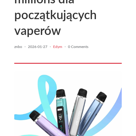
początkujących
vaperów
znbo
·
2026-01-27
·
Edym
·
0 Comments