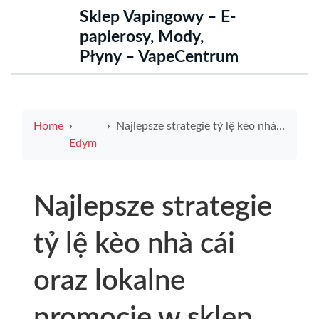
Sklep Vapingowy – E-
papierosy, Mody,
Płyny – VapeCentrum
Home
Najlepsze strategie tỷ lệ kèo nhà cái oraz lokalne promocje w sklep elektryczny nowa sól
Edym
Najlepsze strategie
tỷ lệ kèo nhà cái
oraz lokalne
promocje w sklep