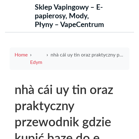
Sklep Vapingowy – E-
papierosy, Mody,
Płyny – VapeCentrum
Home
nhà cái uy tin oraz praktyczny przewodnik gdzie kupić bazę do e papierosa krok po kroku dla początkujących
Edym
nhà cái uy tin oraz
praktyczny
przewodnik gdzie
kupić bazę do e