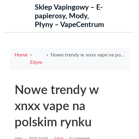
Sklep Vapingowy – E-
papierosy, Mody,
Płyny – VapeCentrum
Home
Nowe trendy w xnxx vape na polskim rynku
Edym
Nowe trendy w
xnxx vape na
polskim rynku
znbo
·
2025-10-01
·
Edym
·
0 Comments