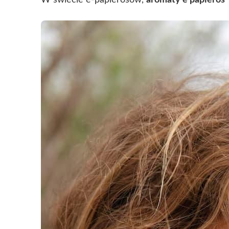
W świecie e-papierosów,
aromaty e papieros