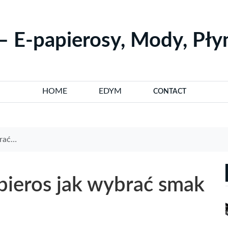
– E-papierosy, Mody, Pł
HOME
EDYM
CONTACT
iebie
pieros jak wybrać smak