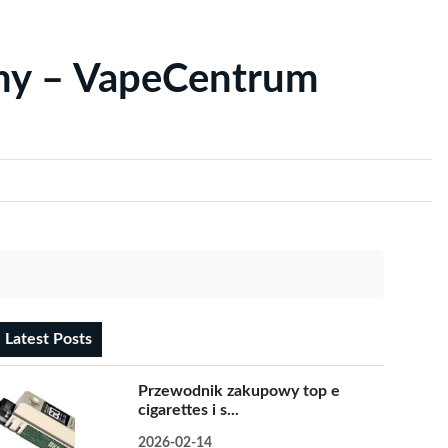
yny – VapeCentrum
Latest Posts
Przewodnik zakupowy top e
cigarettes i s...
2026-02-14