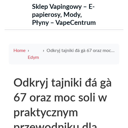
Sklep Vapingowy – E-
papierosy, Mody,
Płyny – VapeCentrum
Home
Odkryj tajniki đá gà 67 oraz moc soli w praktycznym przewodniku dla pasjonatów
Edym
Odkryj tajniki đá gà
67 oraz moc soli w
praktycznym
przewodniku dla