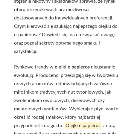
stężenia nikotyny i składników sprawia, że rynek
oferuje szeroki wachlarz możliwości
dostosowanych do indywidualnych preferencji.
Czym kierować się szukając najlepszego olejku do
e-papierosa? Dowiedz się, na co zwracać uwagę
oraz poznaj sekrety optymalnego smaku i
satysfakcji.
Rynkowe trendy w
olejki e papieros
nieustannie
ewoluują. Producenci prześcigają się w tworzeniu
nowych aromatów, odpowiadających zarówno
miłośnikom tradycyjnych nut tytoniowych, jak i
zwolennikom owocowych, deserowych czy
mentolowych wariantów. Wybierając płyn, warto
określić rodzaj smaków, który najbardziej
przypadnie Ci do gustu.
Olejki e papieros
z nutą
kawy, wanilii czy egzotycznych owoców znajdują