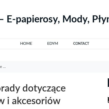
– E-papierosy, Mody, Pł
HOME
EDYM
CONTACT
riów
orady dotyczące
 i akcesoriów