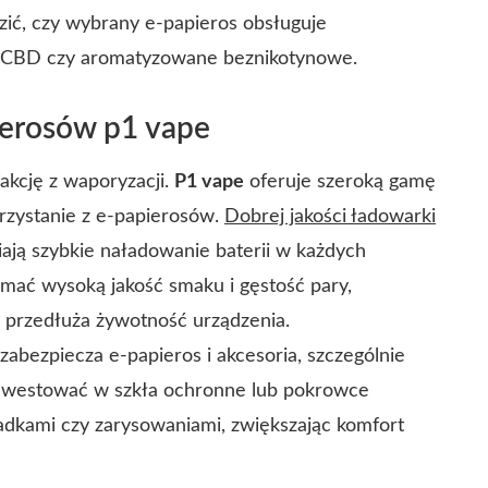
zić, czy wybrany e-papieros obsługuje
e, CBD czy aromatyzowane beznikotynowe.
pierosów
p1 vape
kcję z waporyzacji.
P1 vape
oferuje szeroką gamę
orzystanie z e-papierosów.
Dobrej jakości ładowarki
ają szybkie naładowanie baterii w każdych
mać wysoką jakość smaku i gęstość pary,
 przedłuża żywotność urządzenia.
 zabezpiecza e-papieros i akcesoria, szczególnie
inwestować w
szkła ochronne lub pokrowce
padkami czy zarysowaniami, zwiększając komfort