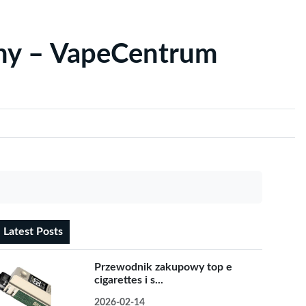
yny – VapeCentrum
Latest Posts
Przewodnik zakupowy top e
cigarettes i s...
2026-02-14