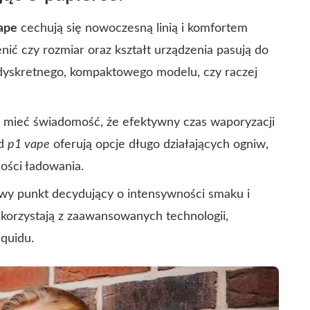
ape
cechują się nowoczesną linią i komfortem
ić czy rozmiar oraz kształt urządzenia pasują do
 dyskretnego, kompaktowego modelu, czy raczej
e mieć świadomość, że efektywny czas waporyzacji
od
p1 vape
oferują opcje długo działających ogniw,
ności ładowania.
owy punkt decydujący o intensywności smaku i
korzystają z zaawansowanych technologii,
quidu.