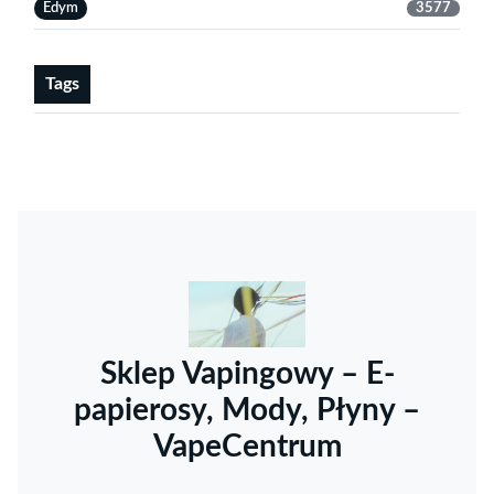
Edym
3577
Tags
Sklep Vapingowy – E-
papierosy, Mody, Płyny –
VapeCentrum