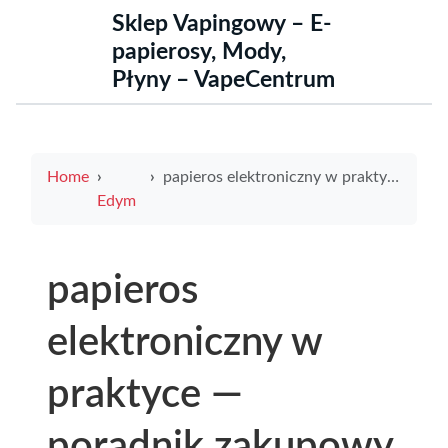
Sklep Vapingowy – E-
papierosy, Mody,
Płyny – VapeCentrum
Home
papieros elektroniczny w praktyce — poradnik zakupowy i ile kosztuje duża pizza podczas wieczoru z przyjaciółmi
Edym
papieros
elektroniczny w
praktyce —
poradnik zakupowy