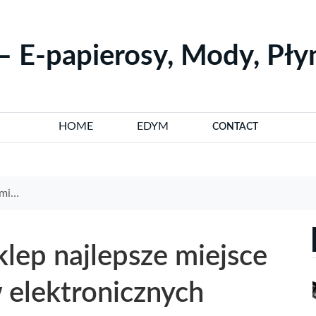
– E-papierosy, Mody, Pł
HOME
EDYM
CONTACT
nline
klep najlepsze miejsce
 elektronicznych