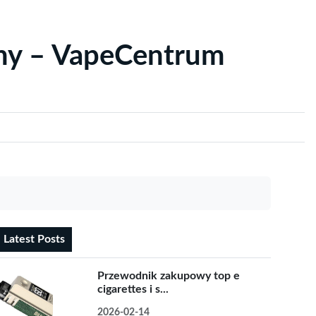
yny – VapeCentrum
Latest Posts
Przewodnik zakupowy top e
cigarettes i s...
2026-02-14