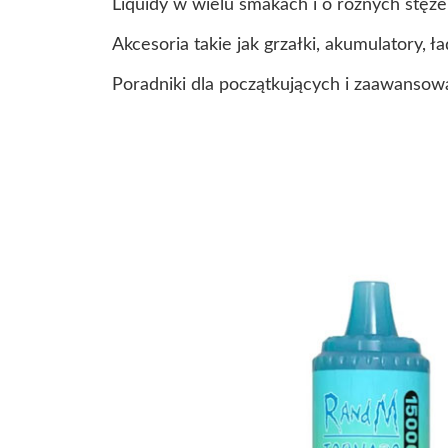
Liquidy w wielu smakach i o różnych stęże
Akcesoria takie jak grzałki, akumulatory, ła
Poradniki dla początkujących i zaawanso