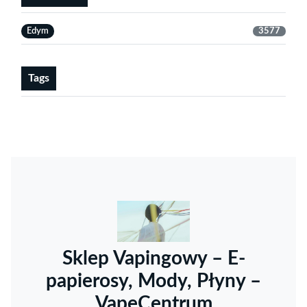
Edym
3577
Tags
Sklep Vapingowy – E-
papierosy, Mody, Płyny –
VapeCentrum