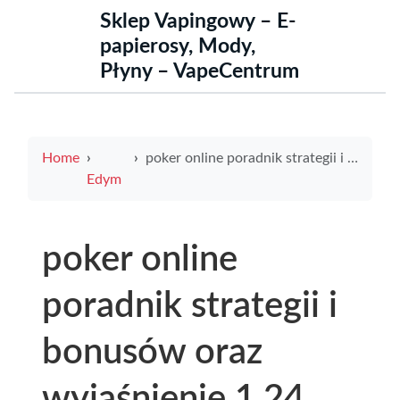
Sklep Vapingowy – E-
papierosy, Mody,
Płyny – VapeCentrum
Home
poker online poradnik strategii i bonusów oraz wyjaśnienie 1.24 oma na ile vat e-papieros w praktyce
Edym
poker online
poradnik strategii i
bonusów oraz
wyjaśnienie 1.24