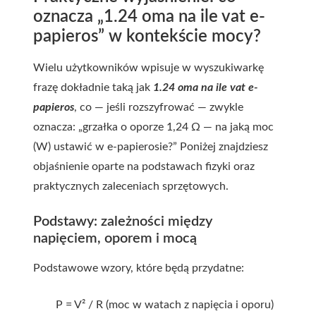
oznacza „1.24 oma na ile vat e-
papieros” w kontekście mocy?
Wielu użytkowników wpisuje w wyszukiwarkę
frazę dokładnie taką jak
1.24 oma na ile vat e-
papieros
, co — jeśli rozszyfrować — zwykle
oznacza: „grzałka o oporze 1,24 Ω — na jaką moc
(W) ustawić w e-papierosie?” Poniżej znajdziesz
objaśnienie oparte na podstawach fizyki oraz
praktycznych zaleceniach sprzętowych.
Podstawy: zależności między
napięciem, oporem i mocą
Podstawowe wzory, które będą przydatne:
P = V² / R (moc w watach z napięcia i oporu)