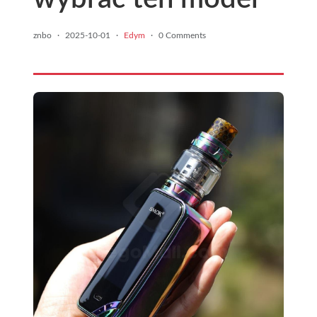
znbo
·
2025-10-01
·
Edym
·
0 Comments