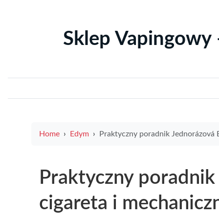
Sklep Vapingowy 
Home
Edym
Praktyczny poradnik Jednorázová E-cigareta i mechaniczny e papieros — zalety, wady i ja
Praktyczny poradnik
cigareta i mechaniczn