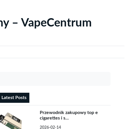
yny – VapeCentrum
Latest Posts
Przewodnik zakupowy top e
cigarettes i s...
2026-02-14