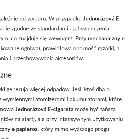
zależnie od wyboru. W przypadku
Jednorázová E-
nie zgodne ze standardami i zabezpieczenia
 tym, co znajduje się wewnątrz. Przy
mechaniczny e
ikowane ogniwa), prawidłowa oporność grzałki, a
ania i przechowywania akcesoriów.
czne
i generują więcej odpadów. Jeśli ktoś dba o
z wymiennymi atomizerami i akumulatorami, które
minowo
Jednorázová E-cigareta
może być tańsza
ntów na start), ale przy intensywnym użytkowaniu
zny e papieros
, który mimo wyższego progu