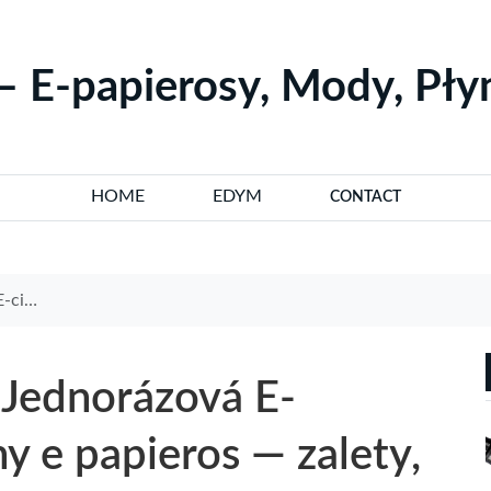
– E-papierosy, Mody, Pł
HOME
EDYM
CONTACT
k wybrać
 Jednorázová E-
y e papieros — zalety,