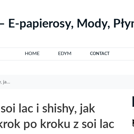
– E-papierosy, Mody, Pł
HOME
EDYM
CONTACT
soi lac
oi lac i shishy, jak
rok po kroku z soi lac