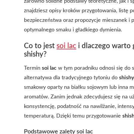
zarówno solidne podstawy teoretyczne, jak i 
znajdziesz opisy kroków przygotowania, listę 
bezpieczeństwa oraz propozycje mieszanek i prz
optymalnego smaku i gładkiego dymienia.
Co to jest
soi lac
i dlaczego warto
shishy?
Termin
soi lac
w tym poradniku odnosi się do s
alternatywa dla tradycyjnego tytoniu do
shish
smakowy oparty na białku sojowym lub inna m
aromatów. Zanim jednak zdecydujesz się na u
konsystencję, podatność na nawilżanie, inte
temperaturą. Dzięki temu przygotowanie
shis
Podstawowe zalety soi lac