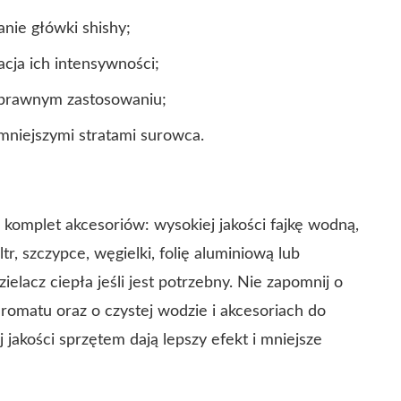
anie główki shishy;
cja ich intensywności;
poprawnym zastosowaniu;
iejszymi stratami surowca.
 komplet akcesoriów: wysokiej jakości fajkę wodną,
tr, szczypce, węgielki, folię aluminiową lub
elacz ciepła jeśli jest potrzebny. Nie zapomnij o
omatu oraz o czystej wodzie i akcesoriach do
jakości sprzętem dają lepszy efekt i mniejsze