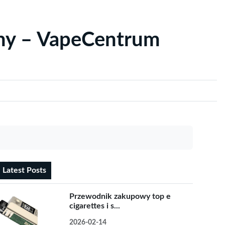
yny – VapeCentrum
Latest Posts
Przewodnik zakupowy top e
cigarettes i s...
2026-02-14