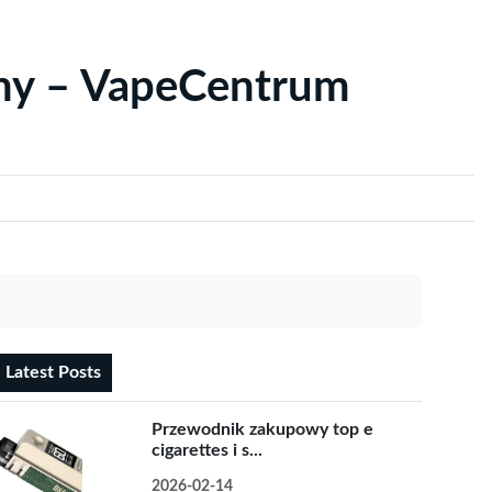
yny – VapeCentrum
Latest Posts
Przewodnik zakupowy top e
cigarettes i s...
2026-02-14