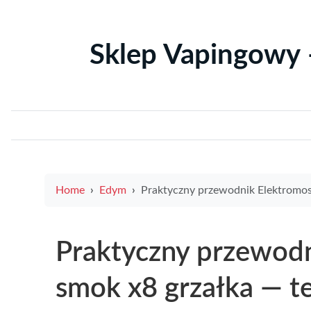
Sklep Vapingowy 
Home
Edym
Praktyczny przewodnik Elektromos Cigi i smok x8 grzałka — testy, opinie i najlepsze a
Praktyczny przewodn
smok x8 grzałka — tes