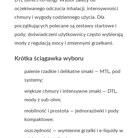
DTL (direct-to-lung). Wybór zależy od
oczekiwanego odczucia inhalacji, intensywności
chmury i wygody codziennego użycia. Dla
początkujących polecane są zestawy startowe i
pody; doświadczeni użytkownicy często wybierają
mody z regulacją mocy i zmiennymi grzałkami.
Krótka ściągawka wyboru
palenie rzadkie i delikatne smaki — MTL, pod
systemy;
większe chmury i intensywne smaki — DTL,
mody z sub-ohm;
mobilność i prostota — jednorazówki i pody
kompaktowe;
oszczędność — wymienne grzałki i e-liquidy w