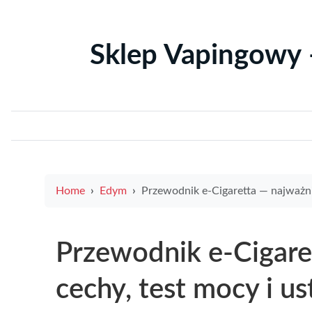
Sklep Vapingowy 
Home
Edym
Przewodnik e-Cigaretta — najważniejsze cechy, test mocy i ustawienia rpm oraz praktyczne porady dotyczące za
Przewodnik e-Cigare
cechy, test mocy i u