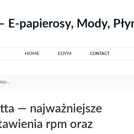
– E-papierosy, Mody, Pł
HOME
EDYM
CONTACT
kresów rpm
tta — najważniejsze
stawienia rpm oraz