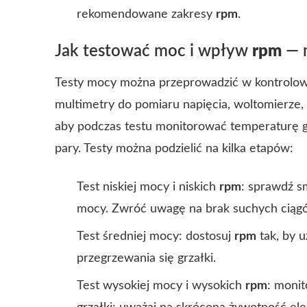
rekomendowane zakresy
rpm
.
Jak testować moc i wpływ
rpm
— 
Testy mocy można przeprowadzić w kontrolow
multimetry do pomiaru napięcia, woltomierze, 
aby podczas testu monitorować temperaturę grz
pary. Testy można podzielić na kilka etapów:
Test niskiej mocy i niskich
rpm
: sprawdź s
mocy. Zwróć uwagę na brak suchych ciągów
Test średniej mocy: dostosuj
rpm
tak, by 
przegrzewania się grzałki.
Test wysokiej mocy i wysokich
rpm
: moni