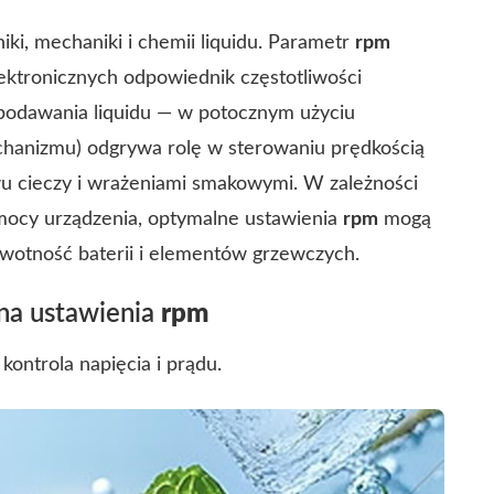
iki, mechaniki i chemii liquidu. Parametr
rpm
lektronicznych odpowiednik częstotliwości
 podawania liquidu — w potocznym użyciu
chanizmu) odgrywa rolę w sterowaniu prędkością
u cieczy i wrażeniami smakowymi. W zależności
z mocy urządzenia, optymalne ustawienia
rpm
mogą
wotność baterii i elementów grzewczych.
a ustawienia
rpm
ontrola napięcia i prądu.