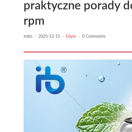
praktyczne porady d
rpm
znbo
·
2025-12-15
·
Edym
·
0 Comments