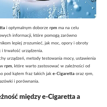
tta
i optymalnym doborze
rpm
ma na celu
kowych informacji, które pomogą zarówno
kom lepiej zrozumieć, jak moc, opory i obroty
i trwałość urządzenia.
hy urządzeń, metody testowania mocy, ustawienia
sów
rpm
, które warto zastosować w zależności od
no pod kątem fraz takich jak
e-Cigaretta
oraz
rpm
,
kazówki i porównania.
żność między e-Cigaretta a