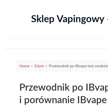
Sklep Vapingowy 
Home
Edym
Przewodnik po IBvape test smaków lq 0mg i porównanie IBvape z innymi e liquidami oraz gdzie kup
Przewodnik po IBva
i porównanie IBvape 