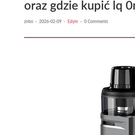
oraz gdzie kupić lq 
znbo
·
2026-02-09
·
Edym
·
0 Comments