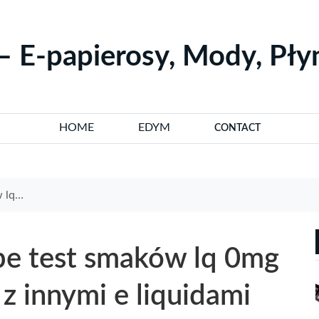
– E-papierosy, Mody, Pł
HOME
EDYM
CONTACT
ić lq 0mg
pe test smaków lq 0mg
z innymi e liquidami