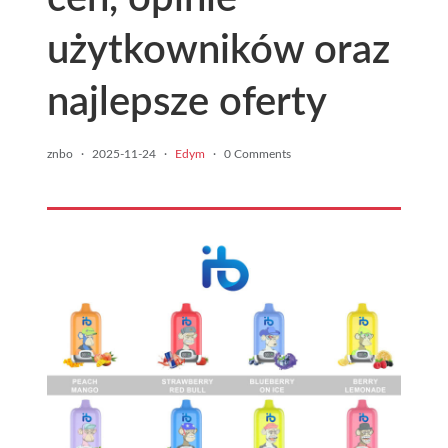
użytkowników oraz
najlepsze oferty
znbo
·
2025-11-24
·
Edym
·
0 Comments