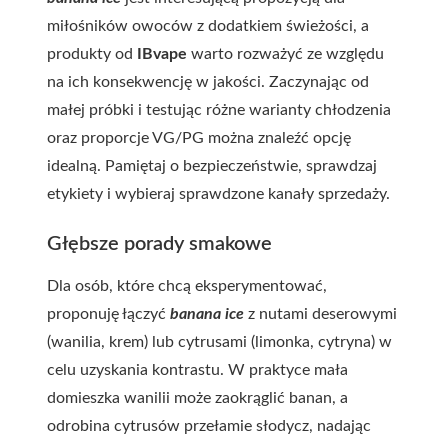
miłośników owoców z dodatkiem świeżości, a
produkty od
IBvape
warto rozważyć ze względu
na ich konsekwencję w jakości. Zaczynając od
małej próbki i testując różne warianty chłodzenia
oraz proporcje VG/PG można znaleźć opcję
idealną. Pamiętaj o bezpieczeństwie, sprawdzaj
etykiety i wybieraj sprawdzone kanały sprzedaży.
Głębsze porady smakowe
Dla osób, które chcą eksperymentować,
proponuję łączyć
banana ice
z nutami deserowymi
(wanilia, krem) lub cytrusami (limonka, cytryna) w
celu uzyskania kontrastu. W praktyce mała
domieszka wanilii może zaokrąglić banan, a
odrobina cytrusów przełamie słodycz, nadając