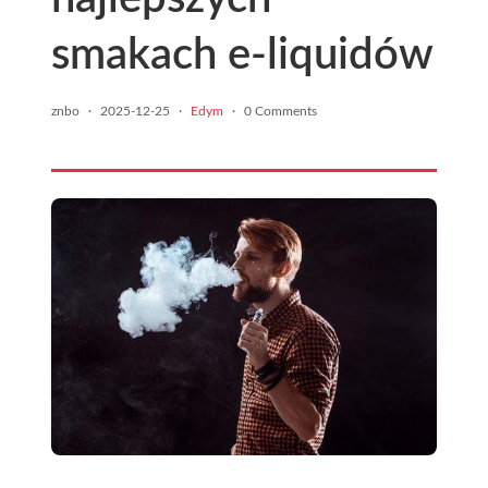
smakach e-liquidów
znbo
·
2025-12-25
·
Edym
·
0 Comments