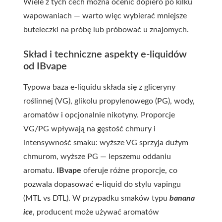
Wiele z tych cech można ocenić dopiero po kilku
wapowaniach — warto więc wybierać mniejsze
buteleczki na próbę lub próbować u znajomych.
Skład i techniczne aspekty e-liquidów
od IBvape
Typowa baza e-liquidu składa się z gliceryny
roślinnej (VG), glikolu propylenowego (PG), wody,
aromatów i opcjonalnie nikotyny. Proporcje
VG/PG wpływają na gęstość chmury i
intensywność smaku: wyższe VG sprzyja dużym
chmurom, wyższe PG — lepszemu oddaniu
aromatu.
IBvape
oferuje różne proporcje, co
pozwala dopasować e-liquid do stylu vapingu
(MTL vs DTL). W przypadku smaków typu
banana
ice
, producent może używać aromatów