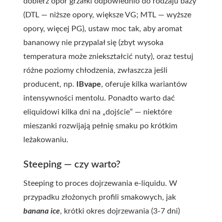
dobierz opór grzałki odpowiednio do rodzaju bazy
(DTL — niższe opory, większe VG; MTL — wyższe
opory, więcej PG), ustaw moc tak, aby aromat
bananowy nie przypalał się (zbyt wysoka
temperatura może zniekształcić nuty), oraz testuj
różne poziomy chłodzenia, zwłaszcza jeśli
producent, np.
IBvape
, oferuje kilka wariantów
intensywności mentolu. Ponadto warto dać
eliquidowi kilka dni na „dojście” — niektóre
mieszanki rozwijają pełnię smaku po krótkim
leżakowaniu.
Steeping — czy warto?
Steeping to proces dojrzewania e-liquidu. W
przypadku złożonych profili smakowych, jak
banana ice
, krótki okres dojrzewania (3-7 dni)