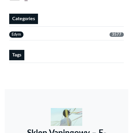
Categories
Edym
3577
Tags
Sklep Vapingowy – E-