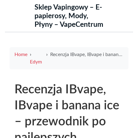
Sklep Vapingowy – E-
papierosy, Mody,
Płyny – VapeCentrum
Home
Recenzja IBvape, IBvape i banana ice – przewodnik po najlepszych smakach e-liquidów
Edym
Recenzja IBvape,
IBvape i banana ice
– przewodnik po
najlepszych