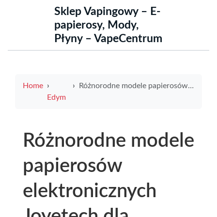
Sklep Vapingowy – E-
papierosy, Mody,
Płyny – VapeCentrum
Home
Różnorodne modele papierosów elektronicznych Joyetech dla początkujących i zaawansowanych vaperów
Edym
Różnorodne modele
papierosów
elektronicznych
Joyetech dla