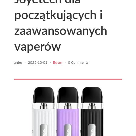
początkujących i
zaawansowanych
vaperów
znbo
·
2025-10-01
·
Edym
·
0 Comments