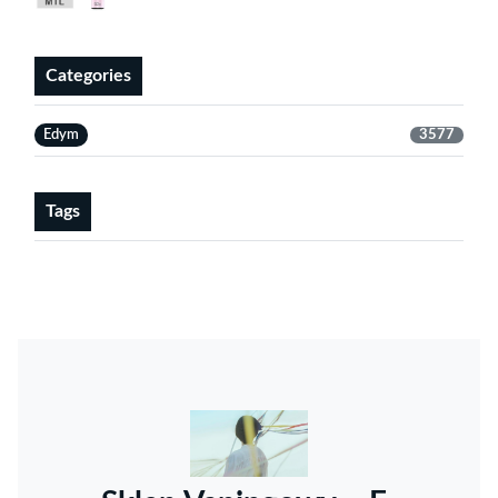
Categories
Edym
3577
Tags