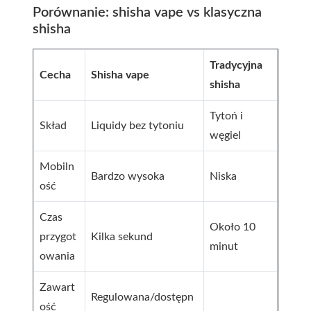
Porównanie: shisha vape vs klasyczna
shisha
Tradycyjna
Cecha
Shisha vape
shisha
Tytoń i
Skład
Liquidy bez tytoniu
węgiel
Mobiln
Bardzo wysoka
Niska
ość
Czas
Około 10
przygot
Kilka sekund
minut
owania
Zawart
Regulowana/dostępn
ość