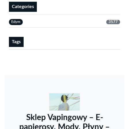
Categories
Edym
3577
Tags
Sklep Vapingowy – E-
papierosy, Mody, Płyny –