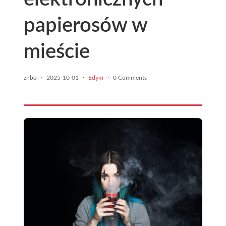
papierosów w
mieście
znbo
·
2025-10-01
·
Edym
·
0 Comments