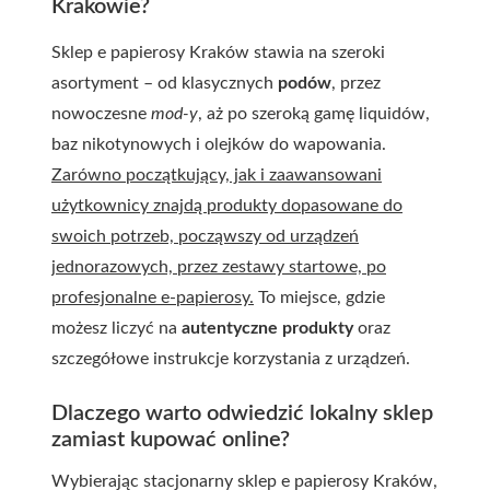
Krakowie?
Sklep e papierosy Kraków stawia na szeroki
asortyment – od klasycznych
podów
, przez
nowoczesne
mod-y
, aż po szeroką gamę liquidów,
baz nikotynowych i olejków do wapowania.
Zarówno początkujący, jak i zaawansowani
użytkownicy znajdą produkty dopasowane do
swoich potrzeb, począwszy od urządzeń
jednorazowych, przez zestawy startowe, po
profesjonalne e-papierosy.
To miejsce, gdzie
możesz liczyć na
autentyczne produkty
oraz
szczegółowe instrukcje korzystania z urządzeń.
Dlaczego warto odwiedzić lokalny sklep
zamiast kupować online?
Wybierając stacjonarny sklep e papierosy Kraków,