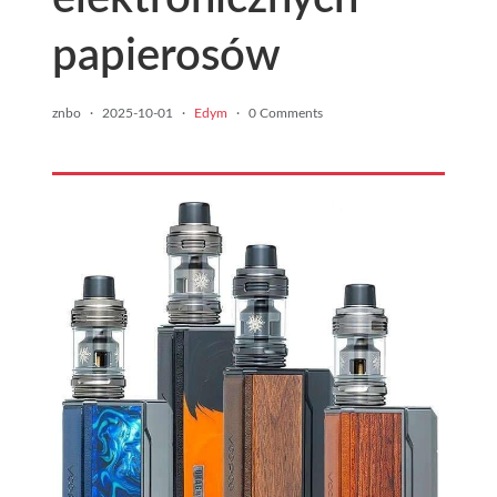
papierosów
znbo
·
2025-10-01
·
Edym
·
0 Comments