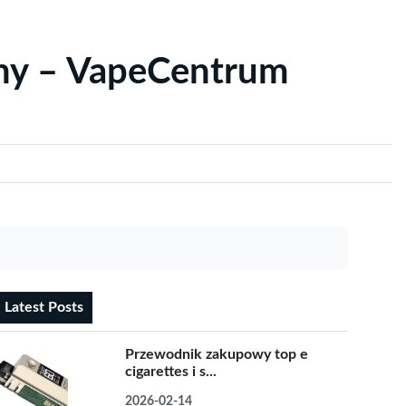
yny – VapeCentrum
Latest Posts
Przewodnik zakupowy top e
cigarettes i s...
2026-02-14