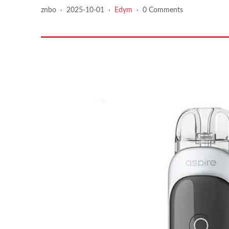
znbo
·
2025-10-01
·
Edym
·
0 Comments