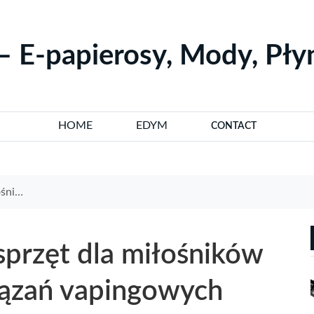
– E-papierosy, Mody, Pł
HOME
EDYM
CONTACT
gowych
przęt dla miłośników
ązań vapingowych