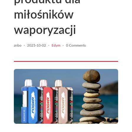
miłośników
waporyzacji
znbo
·
2025-10-02
·
Edym
·
0 Comments