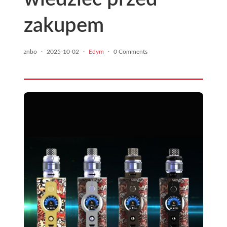
zakupem
znbo
·
2025-10-02
·
Edym
·
0 Comments