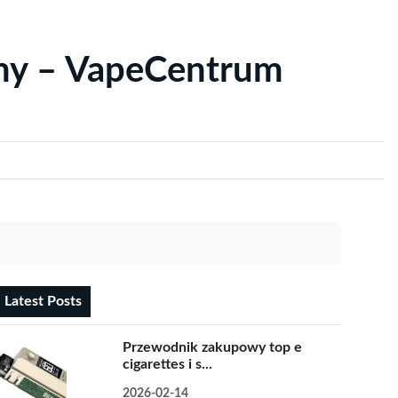
yny – VapeCentrum
Latest Posts
Przewodnik zakupowy top e
cigarettes i s...
2026-02-14