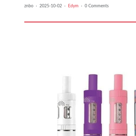
znbo
·
2025-10-02
·
Edym
·
0 Comments