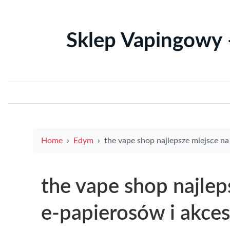
Sklep Vapingowy 
Home
Edym
the vape shop najlepsze miejsce na zakup e-papierosów i akcesoriów w P
the vape shop najlep
e-papierosów i akce