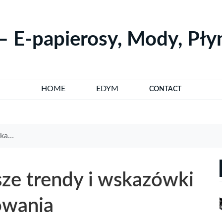
– E-papierosy, Mody, Pł
HOME
EDYM
CONTACT
ania
ze trendy i wskazówki
owania