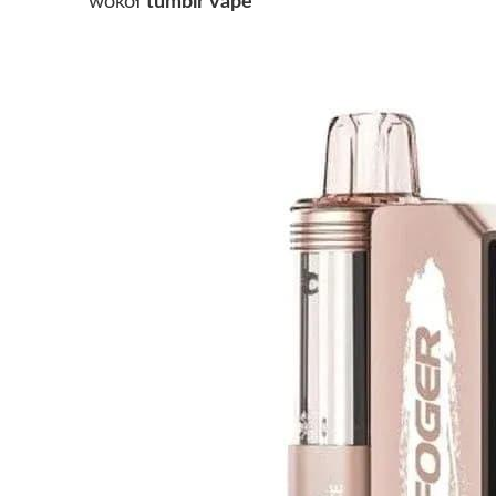
wokół
tumblr vape