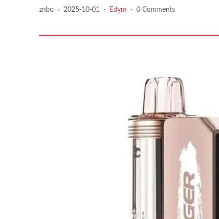
znbo
·
2025-10-01
·
Edym
·
0 Comments