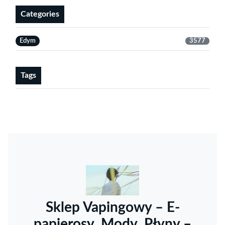
Categories
Edym
3577
Tags
Sklep Vapingowy – E-
papierosy, Mody, Płyny –