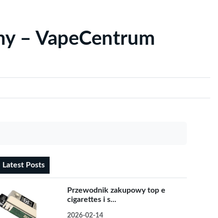
yny – VapeCentrum
Latest Posts
Przewodnik zakupowy top e
cigarettes i s...
2026-02-14