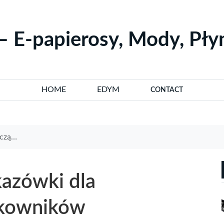
– E-papierosy, Mody, Pł
HOME
EDYM
CONTACT
ników
kazówki dla
tkowników