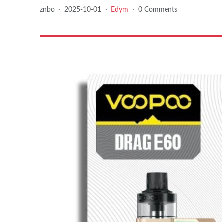
znbo
·
2025-10-01
·
Edym
·
0 Comments