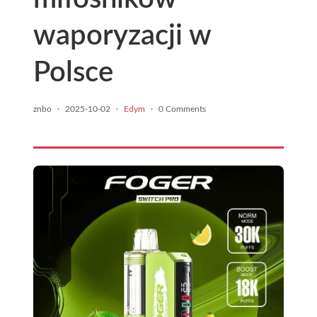
waporyzacji w
Polsce
znbo
·
2025-10-02
·
Edym
·
0 Comments