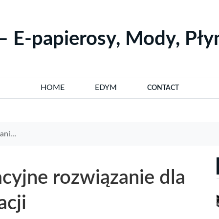
– E-papierosy, Mody, Pł
HOME
EDYM
CONTACT
zacji
yjne rozwiązanie dla
cji