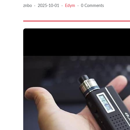
znbo
·
2025-10-01
·
Edym
·
0 Comments