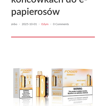
papierosów
znbo
·
2025-10-01
·
Edym
·
0 Comments