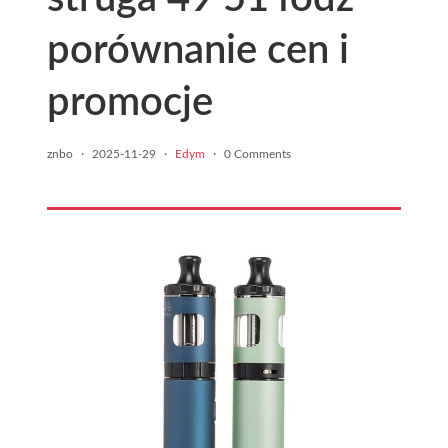
porównanie cen i
promocje
znbo
·
2025-11-29
·
Edym
·
0 Comments