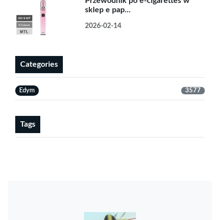
Przewodnik po e-cigarettes w
sklep e pap...
2026-02-14
Categories
Edym
3577
Tags