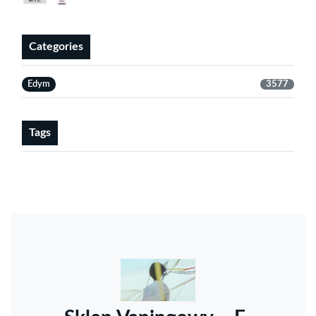
Categories
Edym
3577
Tags