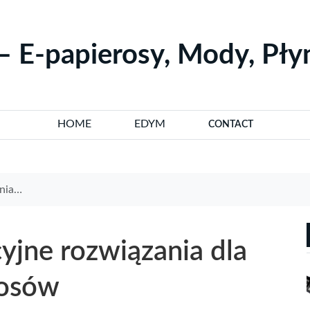
– E-papierosy, Mody, Pł
HOME
EDYM
CONTACT
rosów
yjne rozwiązania dla
rosów