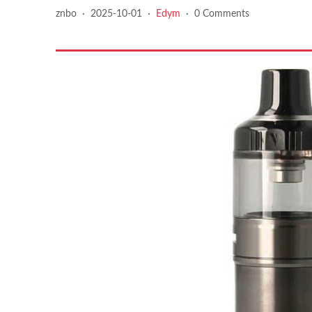
znbo
·
2025-10-01
·
Edym
·
0 Comments