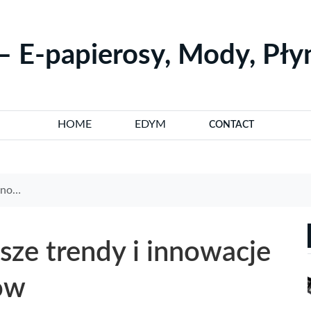
– E-papierosy, Mody, Pł
HOME
EDYM
CONTACT
rosów
ze trendy i innowacje
ów