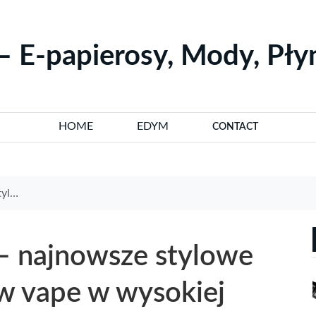
– E-papierosy, Mody, Pł
HOME
EDYM
CONTACT
zości
– najnowsze stylowe
ów vape w wysokiej