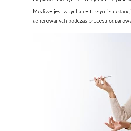
Odpada efekt sytości, który hamuje picie 
Możliwe jest wdychanie toksyn i substanc
generowanych podczas procesu odparowa