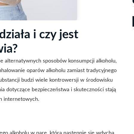
ziała i czy jest
wia?
je alternatywnych sposobów konsumpcji alkoholu,
i inhalowanie oparów alkoholu zamiast tradycyjnego
ubstancji budzi wiele kontrowersji w środowisku
a dotyczące bezpieczeństwa i skuteczności stają
h internetowych.
łego alkoholu w parę, którą następnie się wdycha.