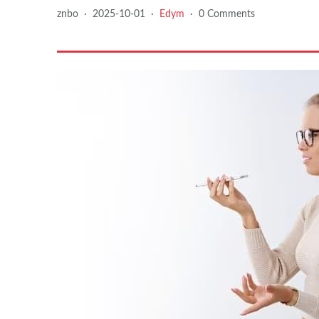
znbo
·
2025-10-01
·
Edym
·
0 Comments