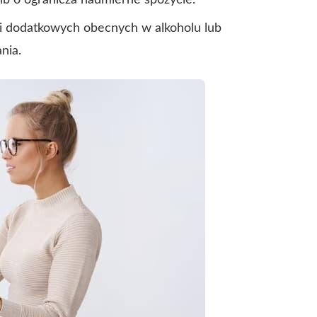
alb o ogranicza nadmierne spożycie.
ji dodatkowych obecnych w alkoholu lub
nia.