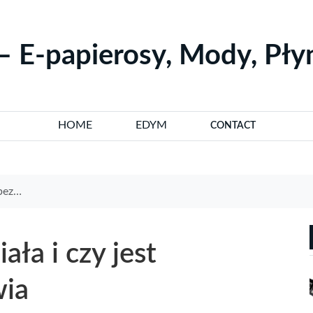
– E-papierosy, Mody, Pł
HOME
EDYM
CONTACT
rowia
ała i czy jest
wia