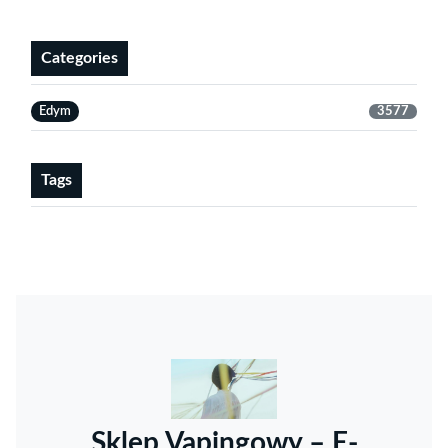
Categories
Edym
3577
Tags
Sklep Vapingowy – E-