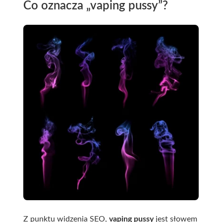
Co oznacza „vaping pussy”?
Z punktu widzenia SEO,
vaping pussy
jest słowem