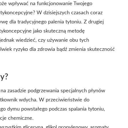
 może wpływać na funkcjonowanie Twojego
antykoncepcyjne? W dzisiejszych czasach coraz
ywę dla tradycyjnego palenia tytoniu. Z drugiej
antykoncepcyjne jako skuteczną metodę
 jednak wiedzieć, czy używanie obu tych
olwiek ryzyko dla zdrowia bądź zmienia skuteczność
sy?
ła na zasadzie podgrzewania specjalnych płynów
żytkownik wdycha. W przeciwieństwie do
ego dymu powstałego podczas spalania tytoniu,
ncje chemiczne.
szystkim gliceryna, glikol propylenowy, aromaty