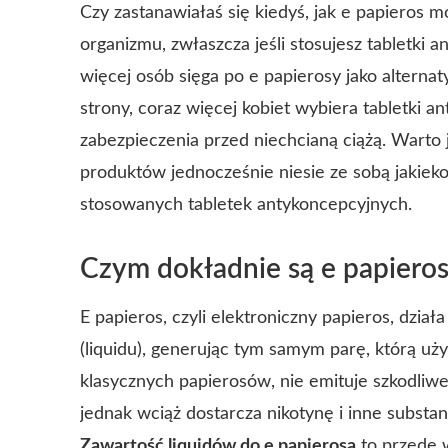
Czy zastanawiałaś się kiedyś, jak e papieros
organizmu, zwłaszcza jeśli stosujesz tabletki 
więcej osób sięga po e papierosy jako alternat
strony, coraz więcej kobiet wybiera tabletki 
zabezpieczenia przed niechcianą ciążą. Warto
produktów jednocześnie niesie ze sobą jakiek
stosowanych tabletek antykoncepcyjnych.
Czym dokładnie są e papiero
E papieros, czyli elektroniczny papieros, dzia
(liquidu), generując tym samym parę, którą u
klasycznych papierosów, nie emituje szkodliw
jednak wciąż dostarcza nikotynę i inne substa
Zawartość liquidów do e papierosa
to przede w