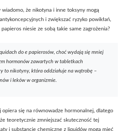
 wiadomo, że nikotyna i inne toksyny mogą
antykoncepcyjnych i zwiększać ryzyko powikłań,
e papieros niesie ze sobą takie same zagrożenia?
quidach do e papierosów, choć wydają się mniej
izm hormonów zawartych w tabletkach
 to nikotyny, która oddziałuje na wątrobę –
nów i leków w organizmie.
j opiera się na równowadze hormonalnej, dlatego
 teoretycznie zmniejszać skuteczność tej
aty i substancje chemiczne z liquidów mogą mieć