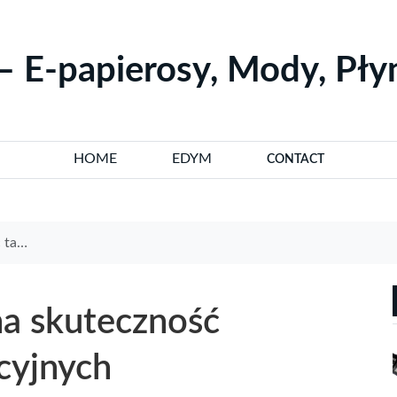
– E-papierosy, Mody, Pł
HOME
EDYM
CONTACT
jnych
a skuteczność
cyjnych