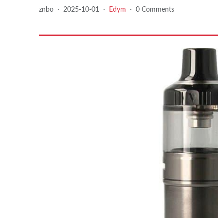
znbo
·
2025-10-01
·
Edym
·
0 Comments