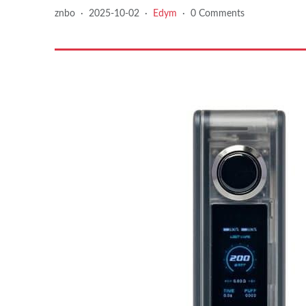
znbo
·
2025-10-02
·
Edym
·
0 Comments