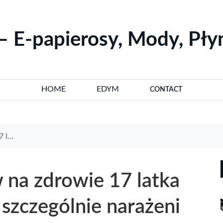
– E-papierosy, Mody, Pł
HOME
EDYM
CONTACT
ażeni
na zdrowie 17 latka
 szczególnie narażeni