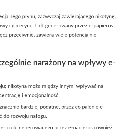
ecjalnego płynu, zazwyczaj zawierającego nikotynę,
owy i glicerynę. Luft generowany przez e-papieros
ęcz przeciwnie, zawiera wiele potencjalnie
zczególnie narażony na wpływy e-
oju; nikotyna może między innymi wpływać na
entrację i emocjonalność.
nacznie bardziej podatne, przez co palenie e-
 do rozwoju nałogu.
aerozolu generowanego przez e-papieros również