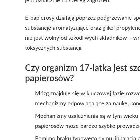
jednoznacznie na szereg zagrożeń.
E-papierosy działają poprzez podgrzewanie sp
substancje aromatyzujące oraz glikol propylen
nie jest wolny od szkodliwych składników – wr
toksycznych substancji.
Czy organizm 17-latka jest s
papierosów?
Mózg znajduje się w kluczowej fazie rozw
mechanizmy odpowiadające za naukę, konc
Mechanizmy uzależnienia są w tym wieku z
papierosów może bardzo szybko prowadzić
Pomimo braku typowego dymu, inhalacja 