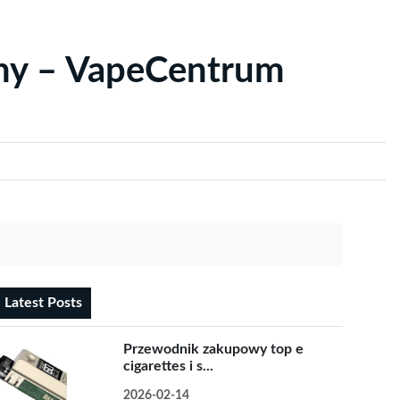
yny – VapeCentrum
Latest Posts
Przewodnik zakupowy top e
cigarettes i s...
2026-02-14