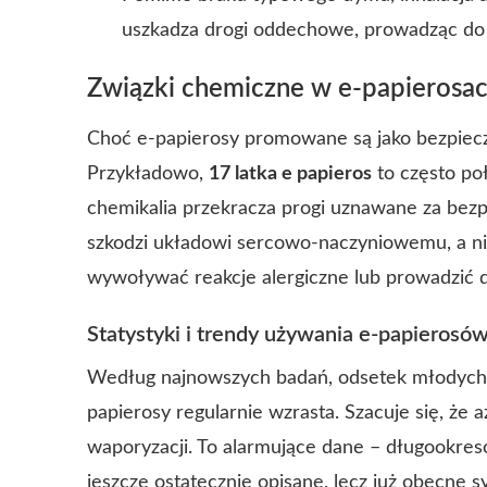
uszkadza drogi oddechowe, prowadząc do ka
Związki chemiczne w e-papierosac
Choć e-papierosy promowane są jako bezpieczni
Przykładowo,
17 latka e papieros
to często po
chemikalia przekracza progi uznawane za bezp
szkodzi układowi sercowo-naczyniowemu, a ni
wywoływać reakcje alergiczne lub prowadzić 
Statystyki i trendy używania e-papierosó
Według najnowszych badań, odsetek młodych 
papierosy regularnie wzrasta. Szacuje się, że
waporyzacji. To alarmujące dane – długookreso
jeszcze ostatecznie opisane, lecz już obecne s