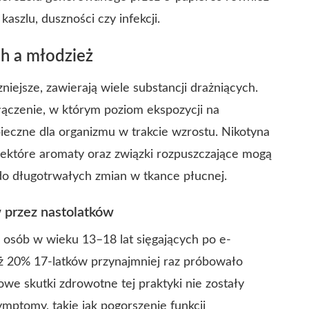
szlu, duszności czy infekcji.
h a młodzież
ejsze, zawierają wiele substancji drażniących.
łączenie, w którym poziom ekspozycji na
ieczne dla organizmu w trakcie wzrostu. Nikotyna
ektóre aromaty oraz związki rozpuszczające mogą
do długotrwałych zmian w tkance płucnej.
w przez nastolatków
osób w wieku 13–18 lat sięgających po e-
 aż 20% 17-latków przynajmniej raz próbowało
we skutki zdrowotne tej praktyki nie zostały
ymptomy, takie jak pogorszenie funkcji