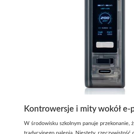
Kontrowersje i mity wokół e
W środowisku szkolnym panuje przekonanie, że
tradycyjnego palenia. Niestety, rzeczywistość