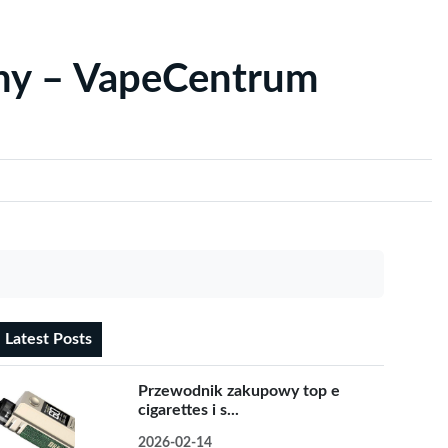
yny – VapeCentrum
Latest Posts
Przewodnik zakupowy top e
cigarettes i s...
2026-02-14