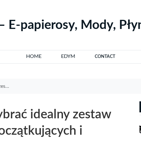
– E-papierosy, Mody, Pł
HOME
EDYM
CONTACT
wanych
ybrać idealny zestaw
oczątkujących i