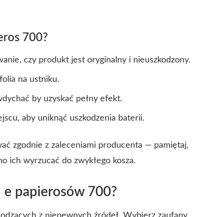
eros 700?
ie, czy produkt jest oryginalny i nieuszkodzony.
olia na ustniku.
 wdychać by uzyskać pełny efekt.
scu, aby uniknąć uszkodzenia baterii.
wać zgodnie z zaleceniami producenta — pamiętaj,
lno ich wyrzucać do zwykłego kosza.
 e papierosów 700?
hodzących z niepewnych źródeł. Wybierz zaufany