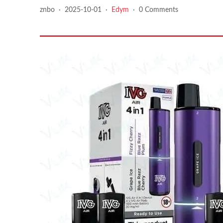
znbo
·
2025-10-01
·
Edym
·
0 Comments