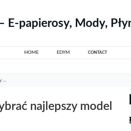
– E-papierosy, Mody, Pł
HOME
EDYM
CONTACT
zeb
ybrać najlepszy model