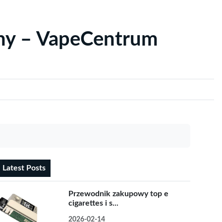
yny – VapeCentrum
Latest Posts
Przewodnik zakupowy top e
cigarettes i s...
2026-02-14