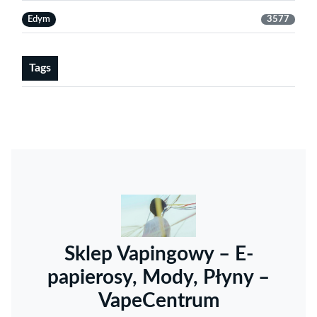
Edym
3577
Tags
Sklep Vapingowy – E-
papierosy, Mody, Płyny –
VapeCentrum